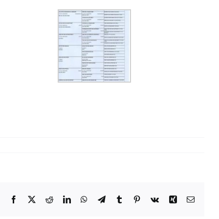
Facebook
Twitter
Reddit
LinkedIn
WhatsApp
Telegram
Tumblr
Pinterest
Vk
Xing
Email