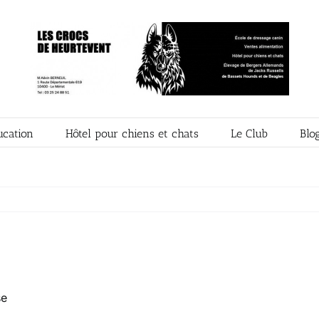
ucation
Hôtel pour chiens et chats
Le Club
Blo
se